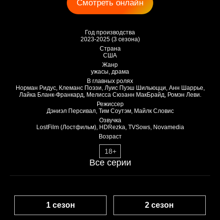
Смотреть онлайн
Год производства
2023-2025 (3 сезона)
Страна
США
Жанр
ужасы, драма
В главных ролях
Норман Ридус, Клеманс Поэзи, Луис Пуэш Шильюцци, Анн Шаррье,
Лайка Бланк-Франкард, Мелисса Сюзанн МакБрайд, Ромэн Леви.
Режиссер
Дэниэл Персивал, Тим Соутэм, Майлк Словис
Озвучка
LostFilm (Лостфильм), HDRezka, TVSows, Novamedia
Возраст
18+
Все серии
1 сезон
2 сезон